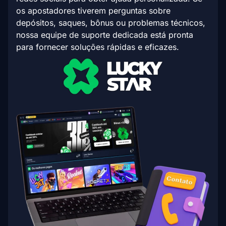
os apostadores tiverem perguntas sobre
depósitos, saques, bônus ou problemas técnicos,
nossa equipe de suporte dedicada está pronta
para fornecer soluções rápidas e eficazes.