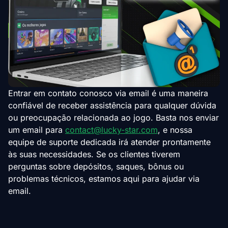
Entrar em contato conosco via email é uma maneira
confiável de receber assistência para qualquer dúvida
ou preocupação relacionada ao jogo. Basta nos enviar
um email para
contact@lucky-star.com
, e nossa
equipe de suporte dedicada irá atender prontamente
às suas necessidades. Se os clientes tiverem
perguntas sobre depósitos, saques, bônus ou
problemas técnicos, estamos aqui para ajudar via
email.