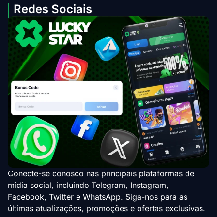
Redes Sociais
Conecte-se conosco nas principais plataformas de
mídia social, incluindo Telegram, Instagram,
Facebook, Twitter e WhatsApp. Siga-nos para as
últimas atualizações, promoções e ofertas exclusivas.