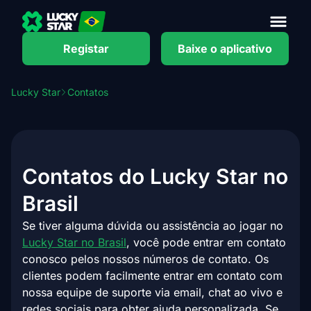
Registar
Baixe o aplicativo
Lucky Star
Contatos
Contatos do Lucky Star no
Brasil
Se tiver alguma dúvida ou assistência ao jogar no
Lucky Star no Brasil
, você pode entrar em contato
conosco pelos nossos números de contato. Os
clientes podem facilmente entrar em contato com
nossa equipe de suporte via email, chat ao vivo e
redes sociais para obter ajuda personalizada. Se