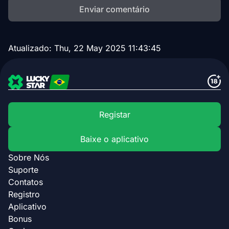
Enviar comentário
Atualizado:
Thu, 22 May 2025 11:43:45
Registar
Baixe o aplicativo
Sobre Nós
Suporte
Contatos
Registro
Aplicativo
Bonus