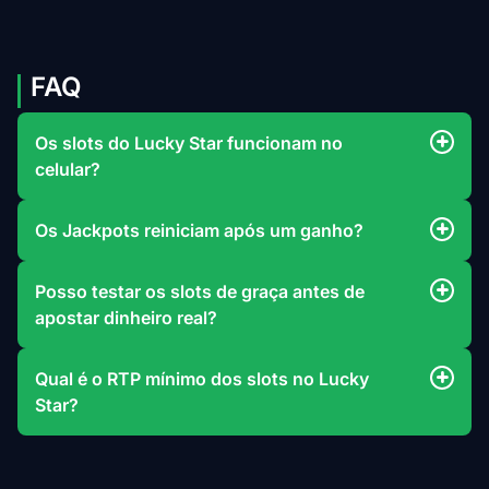
FAQ
Os slots do Lucky Star funcionam no
celular?
Os Jackpots reiniciam após um ganho?
Posso testar os slots de graça antes de
apostar dinheiro real?
Qual é o RTP mínimo dos slots no Lucky
Star?