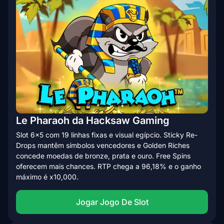
Le Pharaoh da Hacksaw Gaming
Slot 6×5 com 19 linhas fixas e visual egípcio. Sticky Re-
Drops mantêm símbolos vencedores e Golden Riches
concede moedas de bronze, prata e ouro. Free Spins
oferecem mais chances. RTP chega a 96,18% e o ganho
máximo é x10,000.
Jogar Jogo De Slot