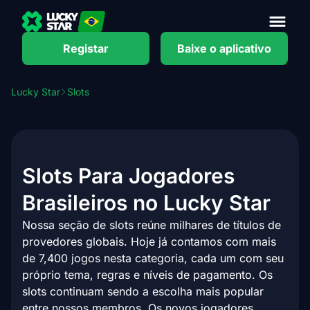
Registar
Baixe o aplicativo
Lucky Star
Slots
Slots Para Jogadores
Brasileiros no Lucky Star
Nossa seção de slots reúne milhares de títulos de
provedores globais. Hoje já contamos com mais
de 7,400 jogos nesta categoria, cada um com seu
próprio tema, regras e níveis de pagamento. Os
slots continuam sendo a escolha mais popular
entre nossos membros. Os novos jogadores