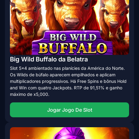
Big Wild Buffalo da Belatra
Slot 5×4 ambientado nas planícies da América do Norte.
Os Wilds de búfalo aparecem empilhados e aplicam
multiplicadores progressivos. Há Free Spins e bônus Hold
and Win com quatro Jackpots. RTP de 91,51% e ganho
máximo de x5,000.
Jogar Jogo De Slot