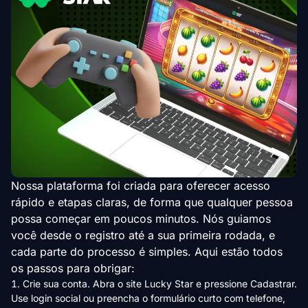
Nossa plataforma foi criada para oferecer acesso
rápido e etapas claras, de forma que qualquer pessoa
possa começar em poucos minutos. Nós guiamos
você desde o registro até a sua primeira rodada, e
cada parte do processo é simples. Aqui estão todos
os passos para obrigar:
Crie sua conta. Abra o site Lucky Star e pressione Cadastrar.
Use login social ou preencha o formulário curto com telefone,