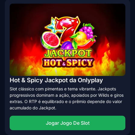
Hot & Spicy Jackpot da Onlyplay
Slot clássico com pimentas e tema vibrante. Jackpots
progressivos dominam a ação, apoiados por Wilds e giros
extras. O RTP é equilibrado e o prêmio depende do valor
acumulado do Jackpot.
Jogar Jogo De Slot