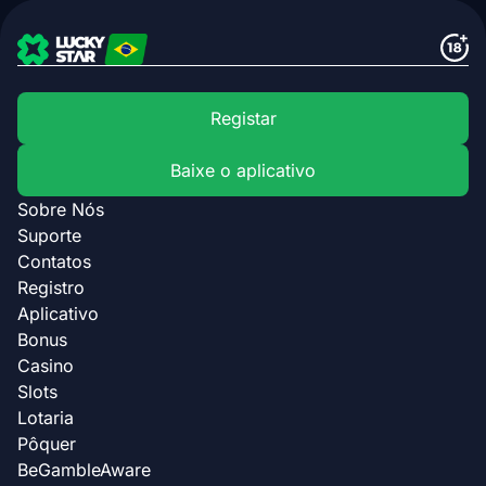
Registar
Baixe o aplicativo
Sobre Nós
Suporte
Contatos
Registro
Aplicativo
Bonus
Casino
Slots
Lotaria
Pôquer
BeGambleAware