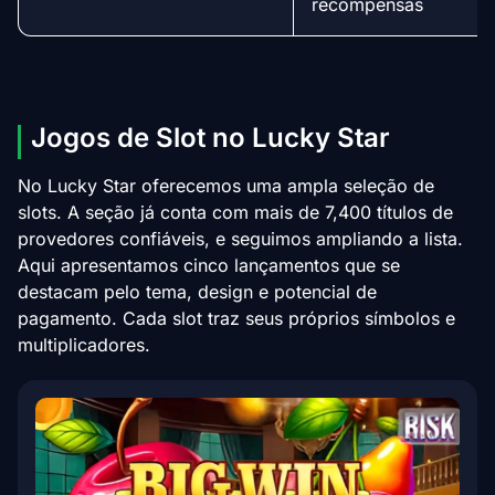
recompensas
Jogos de Slot no Lucky Star
No Lucky Star oferecemos uma ampla seleção de
slots. A seção já conta com mais de 7,400 títulos de
provedores confiáveis, e seguimos ampliando a lista.
Aqui apresentamos cinco lançamentos que se
destacam pelo tema, design e potencial de
pagamento. Cada slot traz seus próprios símbolos e
multiplicadores.