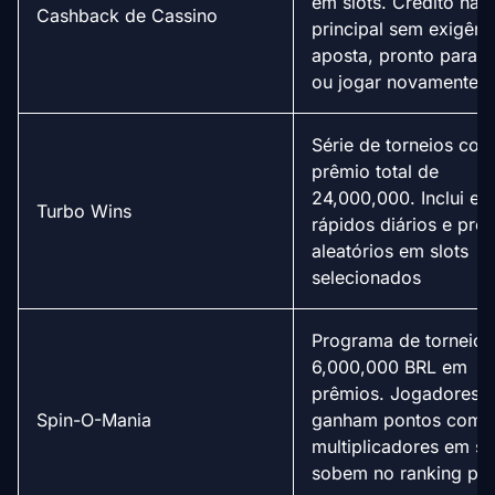
em slots. Crédito na 
Cashback de Cassino
principal sem exigênc
aposta, pronto para s
ou jogar novamente
Série de torneios com
prêmio total de
24,000,000. Inclui ev
Turbo Wins
rápidos diários e prê
aleatórios em slots
selecionados
Programa de torneio
6,000,000 BRL em
prêmios. Jogadores
Spin-O-Mania
ganham pontos com
multiplicadores em sl
sobem no ranking po